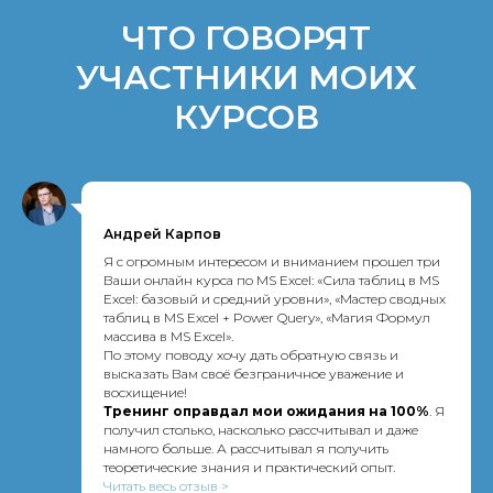
ЧТО ГОВОРЯТ
УЧАСТНИКИ МОИХ
КУРСОВ
Андрей Карпов
Я с огромным интересом и вниманием прошел три
Ваши онлайн курса по MS Excel: «Сила таблиц в MS
Excel: базовый и средний уровни», «Мастер cводных
таблиц в MS Excel + Power Query», «Магия Формул
массива в MS Excel».
По этому поводу хочу дать обратную связь и
высказать Вам своё безграничное уважение и
восхищение!
Тренинг оправдал мои ожидания на 100%
. Я
получил столько, насколько рассчитывал и даже
намного больше. А рассчитывал я получить
теоретические знания и практический опыт.
Читать весь отзыв >