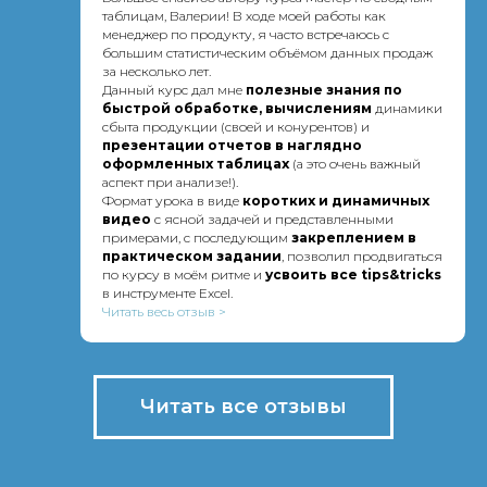
таблицам, Валерии! В ходе моей работы как
менеджер по продукту, я часто встречаюсь с
большим статистическим объёмом данных продаж
за несколько лет.
Данный курс дал мне
п
олезные знания по
быстрой обработке, вычислениям
динамики
сбыта продукции (своей и конурентов) и
презентации отчетов в наглядно
оформленных таблицах
(а это очень важный
аспект при анализе!).
Формат урока в виде
коротких и динамичных
видео
с ясной задачей и представленными
примерами, с последующим
закреплением в
практическом задании
, позволил продвигаться
по курсу в моём ритме и
усвоить все tips&tricks
в инструменте Excel.
Читать весь отзыв >
Читать все отзывы