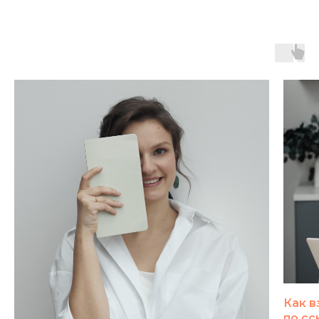
Как в
по с