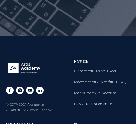
КУРСЫ
Сила таблиц в MS E
xcel
Мастер сводных таблиц
+ PQ
Магия формул массива
POWER BI аналитика
© 2017-2021 Академия
Аналитики Артис Валерии
НАВИГАЦИЯ
По вопросам
обращайтесь в службу
Главная
поддержки: