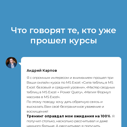
Что говорят те, кто уже
прошел курсы
Андрей Карпов
Я с огромным интересом и вниманием прошел три
Ваши онлайн курса по MS Excel: «Сила таблиц в MS
Excel: базовый и средний уровни», «Мастер cводных
таблиц в MS Excel + Power Query», «Магия Формул
массива в MS Excel».
По этому поводу хочу дать обратную связь и
высказать Вам своё безграничное уважение и
восхищение!
Тренинг оправдал мои ожидания на 100%
. Я
получил столько, насколько рассчитывал и даже
намного больше. А рассчитывал я получить