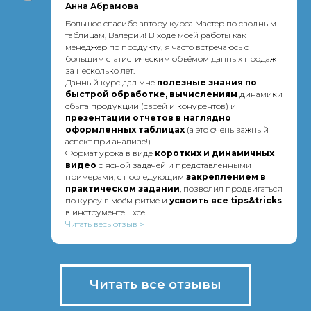
Анна Абрамова
Большое спасибо автору курса Мастер по сводным
таблицам, Валерии! В ходе моей работы как
менеджер по продукту, я часто встречаюсь с
большим статистическим объёмом данных продаж
за несколько лет.
Данный курс дал мне
п
олезные знания по
быстрой обработке, вычислениям
динамики
сбыта продукции (своей и конурентов) и
презентации отчетов в наглядно
оформленных таблицах
(а это очень важный
аспект при анализе!).
Формат урока в виде
коротких и динамичных
видео
с ясной задачей и представленными
примерами, с последующим
закреплением в
практическом задании
, позволил продвигаться
по курсу в моём ритме и
усвоить все tips&tricks
в инструменте Excel.
Читать весь отзыв >
Читать все отзывы