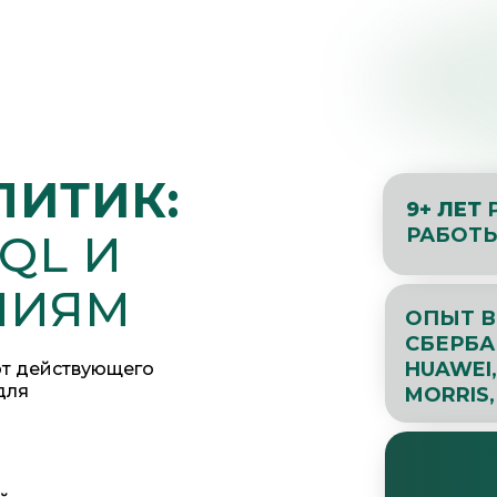
ЛИТИК:
9+ ЛЕТ
РАБОТ
SQL И
НИЯМ
ОПЫТ В
СБЕРБА
HUAWEI,
 от действующего
для
MORRIS,