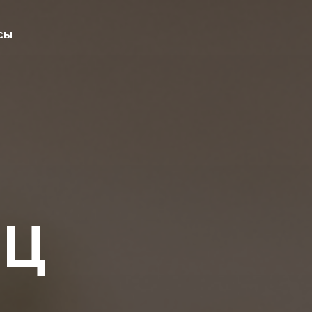
сы
ИЦ