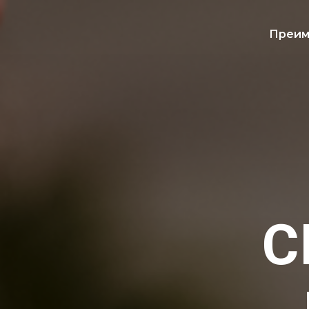
Преим
С