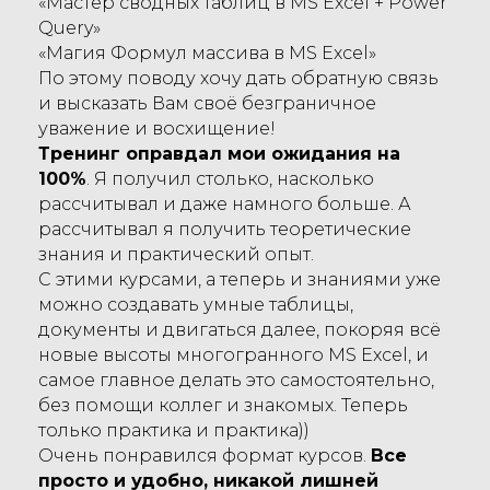
«Мастер cводных таблиц в MS Excel + Power
Query»
«Магия Формул массива в MS Excel»
По этому поводу хочу дать обратную связь
и высказать Вам своё безграничное
уважение и восхищение!
Тренинг оправдал мои ожидания на
100%
. Я получил столько, насколько
рассчитывал и даже намного больше. А
рассчитывал я получить теоретические
знания и практический опыт.
С этими курсами, а теперь и знаниями уже
можно создавать умные таблицы,
документы и двигаться далее, покоряя всё
новые высоты многогранного MS Excel, и
самое главное делать это самостоятельно,
без помощи коллег и знакомых. Теперь
только практика и практика))
Очень понравился формат курсов.
Все
просто и удобно, никакой лишней