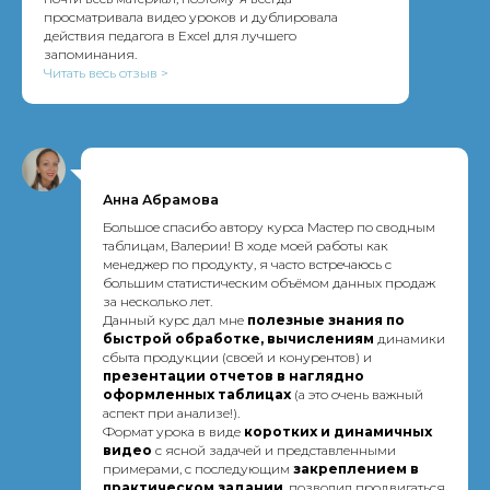
просматривала видео уроков и дублировала
действия педагога в Excel для лучшего
запоминания.
Читать весь отзыв >
Анна Абрамова
Большое спасибо автору курса Мастер по сводным
таблицам, Валерии! В ходе моей работы как
менеджер по продукту, я часто встречаюсь с
большим статистическим объёмом данных продаж
за несколько лет.
Данный курс дал мне
п
олезные знания по
быстрой обработке, вычислениям
динамики
сбыта продукции (своей и конурентов) и
презентации отчетов в наглядно
оформленных таблицах
(а это очень важный
аспект при анализе!).
Формат урока в виде
коротких и динамичных
видео
с ясной задачей и представленными
примерами, с последующим
закреплением в
практическом задании
, позволил продвигаться