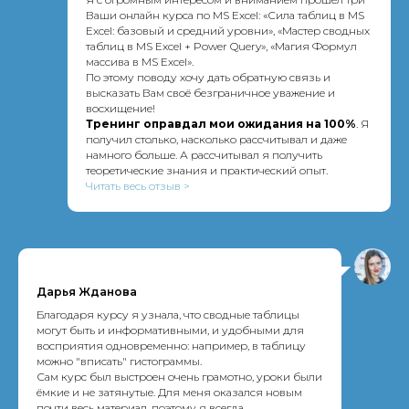
Ваши онлайн курса по MS Excel: «Сила таблиц в MS
Excel: базовый и средний уровни», «Мастер cводных
таблиц в MS Excel + Power Query», «Магия Формул
массива в MS Excel».
По этому поводу хочу дать обратную связь и
высказать Вам своё безграничное уважение и
восхищение!
Тренинг оправдал мои ожидания на 100%
. Я
получил столько, насколько рассчитывал и даже
намного больше. А рассчитывал я получить
теоретические знания и практический опыт.
Читать весь отзыв >
Дарья Жданова
Благодаря курсу я узнала, что сводные таблицы
могут быть и информативными, и удобными для
восприятия одновременно: например, в таблицу
можно "вписать" гистограммы.
Сам курс был выстроен очень грамотно, уроки были
ёмкие и не затянутые. Для меня оказался новым
почти весь материал, поэтому я всегда