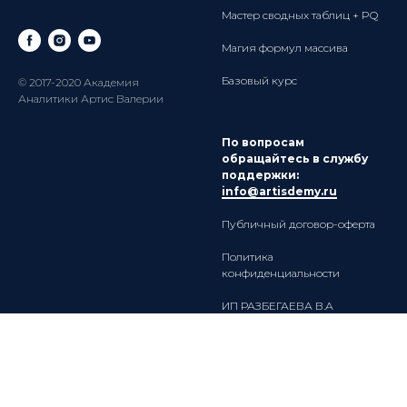
Мастер сводных таблиц + PQ
Магия формул массива
Базовый курс
© 2017-2020 Академия
Аналитики Артис Валерии
По вопросам
обращайтесь в службу
поддержки:
info@artisdemy.ru
Публичный договор-оферта
Политика
конфиденциальности
ИП РАЗБЕГАЕВА В.А
ИНН 182908627805
ОГРНИП 320774600074251