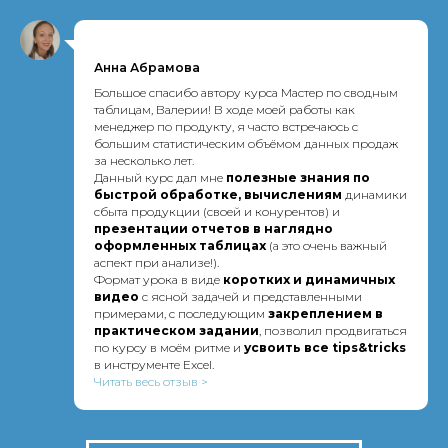
Анна Абрамова
Большое спасибо автору курса Мастер по сводным
таблицам, Валерии! В ходе моей работы как
менеджер по продукту, я часто встречаюсь с
большим статистическим объёмом данных продаж
за несколько лет.
Данный курс дал мне
п
олезные знания по
быстрой обработке, вычислениям
динамики
сбыта продукции (своей и конурентов) и
презентации отчетов в наглядно
оформленных таблицах
(а это очень важный
аспект при анализе!).
Формат урока в виде
коротких и динамичных
видео
с ясной задачей и представленными
примерами, с последующим
закреплением в
практическом задании
, позволил продвигаться
по курсу в моём ритме и
усвоить все tips&tricks
в инструменте Excel.
Читать весь отзыв >